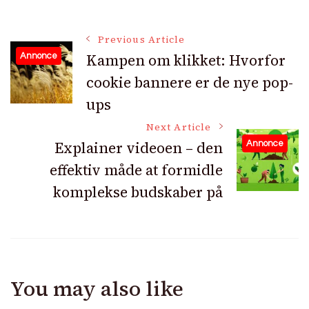
Post
Previous Article
Kampen om klikket: Hvorfor
Annonce
cookie bannere er de nye pop-
Navigation
ups
Next Article
Explainer videoen – den
Annonce
effektiv måde at formidle
komplekse budskaber på
You may also like