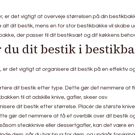
er det vigtigt at overveje størrelsen på din bestikbakk
me alt dit bestik, mens en for stor bestikbakke vil skabe
bakke, der passer til dit bestiksæt og dit køkkens behov
 du dit bestik i bestikb
r det vigtigt at organisere dit bestik på en effektiv og 
tere dit bestik efter type. Dette gør det nemmere at fin
akken til at adskille knive, gafler, skeer osv.
sere dit bestik efter størrelse. Placér de største kniv
tte gør det nemmere at få et overblik over dit bestik
, såsom steakknive eller dessertgafler, kan det være en
nde dem, når du har brug for dem, og undgår forvirring