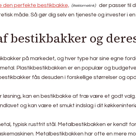
e den perfekte bestikbakke,
der passer til 
tetisk måde. Så gør dig selv en tjeneste og invester i e
af bestikbakker og dere
tikbakker på markedet, og hver type har sine egne ford
er metal. Plastikbestikbakken er en populær og budgetv
stikbakker fås desuden i forskellige størrelser og opde
 løsning, kan en bestikbakke af træ være et godt valg. 
ndlavet og kan være et smukt indslag i dit køkkeninteri
l, typisk rustfrit stål. Metalbestikbakken er kendt for 
pvaskemaskinen. Metalbestikbakken har ofte en mere mod