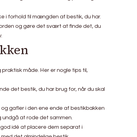
e i forhold til mængden af bestik, du har.
 uorden og gøre det svært at finde det, du
.
akken
praktisk måde. Her er nogle tips til,
de det bestik, du har brug for, når du skal
e og gafler i den ene ende af bestikbakken
 og undgå at rode det sammen.
 god idé at placere dem separat i
 med det almindelige bestik.