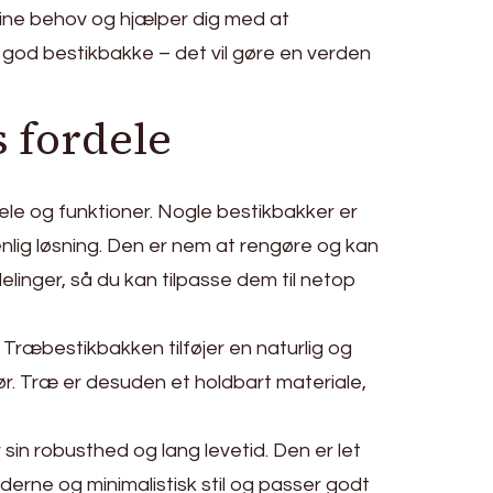
dine behov og hjælper dig med at
n god bestikbakke – det vil gøre en verden
s fordele
ele og funktioner. Nogle bestikbakker er
enlig løsning. Den er nem at rengøre og kan
linger, så du kan tilpasse dem til netop
Træbestikbakken tilføjer en naturlig og
ør. Træ er desuden et holdbart materiale,
sin robusthed og lang levetid. Den er let
erne og minimalistisk stil og passer godt