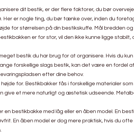
ganisere dit bestik, er der flere faktorer, du bør overvej
ø. Her er nogle ting, du bør tænke over, inden du foretag
øjde for størrelsen på din bestikskuffe. Mål bredden og
tikbakken er for stor, vil den ikke kunne ligge stabilt, og
meget bestik du har brug for at organisere. Hvis du kun 
ge forskellige slags bestik, kan det være en fordel a
evaringspladsen efter dine behov.
højde for. Bestikbakker fås i forskellige materialer som p
n give et mere naturligt og æstetisk udseende. Metal
er en bestikbakke med låg eller en åben model. En bes
 støvfrit. En åben model er dog mere praktisk, hvis du of
.