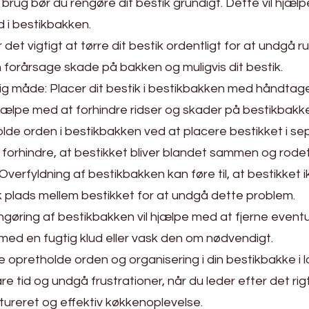
r brug bør du rengøre dit bestik grundigt. Dette vil hjæ
d i bestikbakken.
er det vigtigt at tørre dit bestik ordentligt for at undgå
kan forårsage skade på bakken og muligvis dit bestik.
ig måde: Placer dit bestik i bestikbakken med håndtag
hjælpe med at forhindre ridser og skader på bestikbakk
olde orden i bestikbakken ved at placere bestikket i sep
 forhindre, at bestikket bliver blandet sammen og rodet
erfyldning af bestikbakken kan føre til, at bestikket ik
ok plads mellem bestikket for at undgå dette problem.
gøring af bestikbakken vil hjælpe med at fjerne eventue
 med en fugtig klud eller vask den om nødvendigt.
ne opretholde orden og organisering i din bestikbakke i l
e tid og undgå frustrationer, når du leder efter det ri
tureret og effektiv køkkenoplevelse.