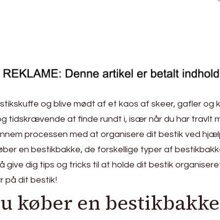
tikskuffe og blive mødt af et kaos af skeer, gafler og
 tidskrævende at finde rundt i, især når du har travlt m
g gennem processen med at organisere dit bestik ved hjæl
køber en bestikbakke, de forskellige typer af bestikbakk
så give dig tips og tricks til at holde dit bestik organise
 på dit bestik!
du køber en bestikbakke