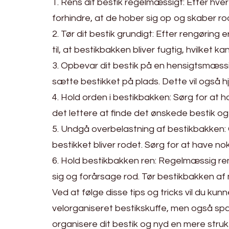
1. Rens dit bestik regelmæssigt: Efter hve
forhindre, at de hober sig op og skaber ro
2. Tør dit bestik grundigt: Efter rengøring 
til, at bestikbakken bliver fugtig, hvilket 
3. Opbevar dit bestik på en hensigtsmæss
sætte bestikket på plads. Dette vil også 
4. Hold orden i bestikbakken: Sørg for at h
det lettere at finde det ønskede bestik og
5. Undgå overbelastning af bestikbakken: Ov
bestikket bliver rodet. Sørg for at have n
6. Hold bestikbakken ren: Regelmæssig ren
sig og forårsage rod. Tør bestikbakken af
Ved at følge disse tips og tricks vil du kun
velorganiseret bestikskuffe, men også spar
organisere dit bestik og nyd en mere struk