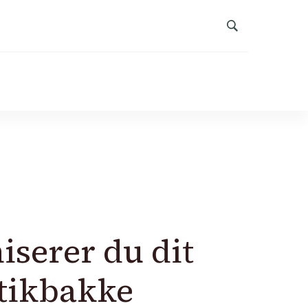
e
iserer du dit
stikbakke