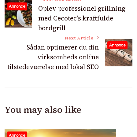
Post
Oplev professionel grillning
Annonce
med Cecotec’s kraftfulde
Navigation
bordgrill
Next Article
Sådan optimerer du din
Annonce
virksomheds online
tilstedeværelse med lokal SEO
You may also like
Annonce