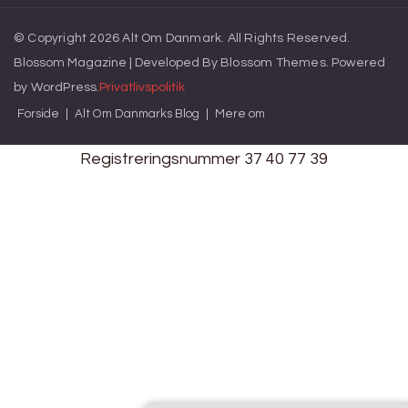
© Copyright 2026
Alt Om Danmark
. All Rights Reserved.
Blossom Magazine | Developed By
Blossom Themes
.
Powered
by
WordPress
.
Privatlivspolitik
Forside
Alt Om Danmarks Blog
Mere om
Registreringsnummer 37 40 77 39