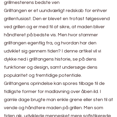
grillmesterens bedste ven
Grilltangen er et uundværligt redskab for enhver
grillentusiast. Den er blevet en trofast følgesvend
ved grillen og er med til at sikre, at maden bliver
håndteret på bedste vis. Men hvor stammer
grilltangen egentlig fra, og hvordan har den
udviklet sig gennem tiden? I denne artikel vil vi
dykke ned i grilltangens historie, se på dens
funktioner og design, samt undersøge dens
popularitet og fremtidige potentiale.
Grilltangens oprindelse kan spores tilbage til de
tidligste former for madlavning over åben ild. I
gamle dage brugte man enkle grene eller sten til at
vende og håndtere maden på grillen. Men som
tiden gik, udviklede mennesket mere sofistikerede