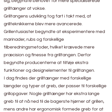
sig, begyndte behovet for mere specialiserede
grilltænger at vokse.
Grilltangens udvikling tog fart i takt med, at
grillteknikkerne blev mere avancerede.
Grillentusiaster begyndte at eksperimentere med
marinader, rubs og forskellige
tilberedningsmetoder, hvilket krævede mere
præcision og finesse fra grilltangen. Derfor
begyndte producenterne at tilføje ekstra
funktioner og designelementer til grilltangen.
I dag findes der grilltænger med forskellige
længder og typer af greb, der passer til forskellige
grillopgaver. Nogle grilltænger har ekstra lange
greb til at nå ned til de bagerste hjørner af grillen,
mens andre har ergonomisk formede greb for at