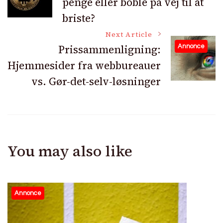
penge eller boble på vej til at
Navigation
briste?
Next Article
Prissammenligning:
Annonce
Hjemmesider fra webbureauer
vs. Gør-det-selv-løsninger
You may also like
Annonce