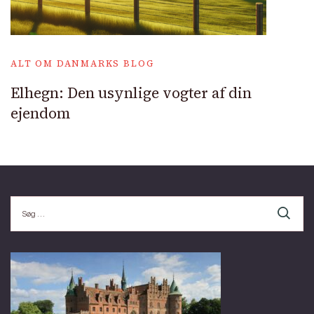
ALT OM DANMARKS BLOG
Elhegn: Den usynlige vogter af din
ejendom
Søg
efter: