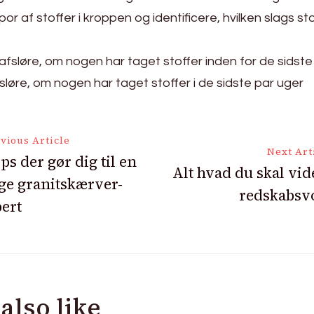
r af stoffer i kroppen og identificere, hvilken slags sto
afsløre, om nogen har taget stoffer inden for de sidst
løre, om nogen har taget stoffer i de sidste par uger
vious Article
Next Art
eps der gør dig til en
Alt hvad du skal vi
ige granitskærver-
ion
redskabsv
ert
also like