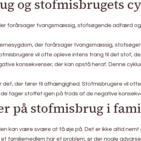
ug og stofmisbrugets c
der forårsager tvangsmæssig, stofsøgende adfærd og k
hjernesygdom, der forårsager tvangsmæssig, stofsøgend
rugere vil ofte opleve intens trang til det stof, de er
gative konsekvenser, der kan opstå heraf. Denne cyklus 
 det, der fører til afhængighed. Stofmisbrugere vil ofte 
 at de tager stoffet igen på trods af de negative konsek
 på stofmisbrug i fami
en kan være svære at få øje på. Det er ikke altid nemt
et familiemedlem har et problem, er der nogle advarse