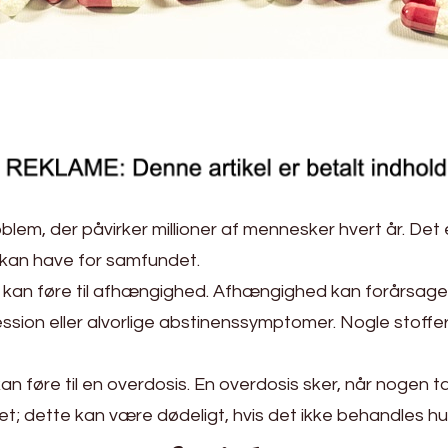
lem, der påvirker millioner af mennesker hvert år. Det e
 kan have for samfundet.
det kan føre til afhængighed. Afhængighed kan forårsa
ssion eller alvorlige abstinenssymptomer. Nogle stof
kan føre til en overdosis. En overdosis sker, når nogen 
; dette kan være dødeligt, hvis det ikke behandles hur