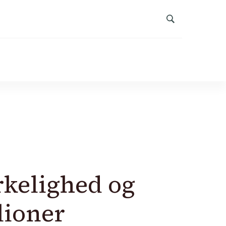
rkelighed og
lioner