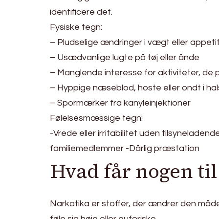
identificere det.
Fysiske tegn:
– Pludselige ændringer i vægt eller appeti
– Usædvanlige lugte på tøj eller ånde
– Manglende interesse for aktiviteter, de 
– Hyppige næseblod, hoste eller ondt i ha
– Spormærker fra kanyleinjektioner
Følelsesmæssige tegn:
-Vrede eller irritabilitet uden tilsyneladen
familiemedlemmer -Dårlig præstation
Hvad får nogen til
Narkotika er stoffer, der ændrer den måde,
føle sig høje eller euforiske.