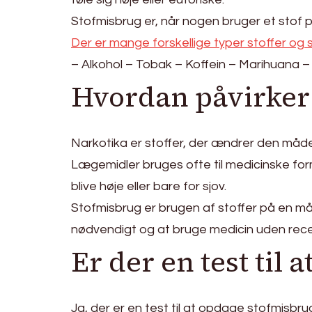
Stofmisbrug er, når nogen bruger et stof p
Der er mange forskellige typer stoffer og 
– Alkohol – Tobak – Koffein – Marihuana 
Hvordan påvirker 
Narkotika er stoffer, der ændrer den måde, 
Lægemidler bruges ofte til medicinske form
blive høje eller bare for sjov.
Stofmisbrug er brugen af stoffer på en må
nødvendigt og at bruge medicin uden rece
Er der en test til
Ja, der er en test til at opdage stofmisb