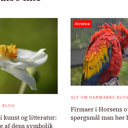
Annonce
ALT OM DANMARKS BLO
 BLOG
Firmaer i Horsens ov
spørgsmål man bør 
kunst og litteratur:
e af dens symbolik