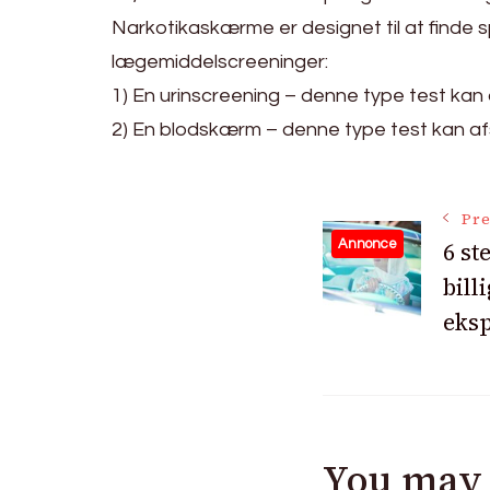
Narkotikaskærme er designet til at finde spo
lægemiddelscreeninger:
1) En urinscreening – denne type test kan 
2) En blodskærm – denne type test kan afs
Post
Pre
6 st
Annonce
bill
Navigat
eksp
You may 