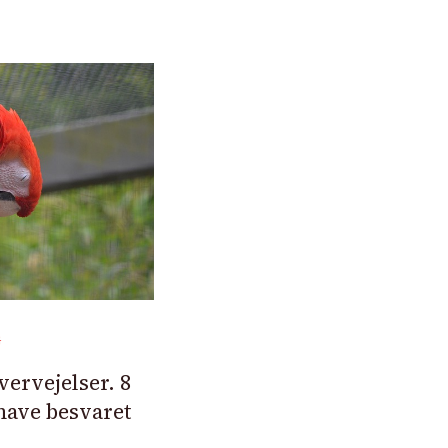
G
ervejelser. 8
have besvaret