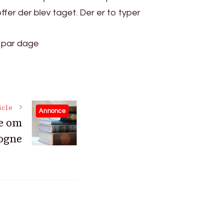
ffer der blev taget. Der er to typer
e par dage
icle
Annonce
de om
ogne