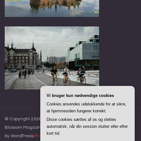
Vi bruger kun nødvendige cookies
Cookies anvendes udelukkende for at sikre,
at hjemmesiden fungerer korrekt.
© Copyright 2026
Alt Om Danmark
. All Rights Reserved.
Disse cookies sættes af os og slettes
automatisk, når din session slutter eller efter
Blossom Magazine | Developed By
Blossom Themes
.
Powered
kort tid.
by
WordPress
.
Privatlivspolitik