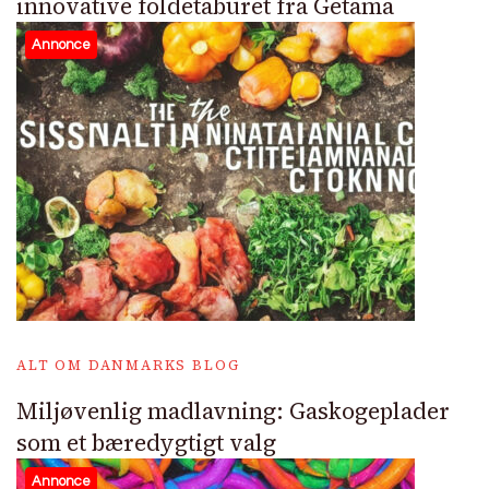
innovative foldetaburet fra Getama
Annonce
ALT OM DANMARKS BLOG
Miljøvenlig madlavning: Gaskogeplader
som et bæredygtigt valg
Annonce