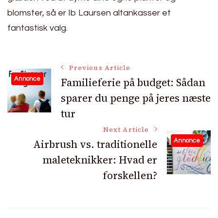
blomster, så er Ib Laursen altankasser et
fantastisk valg.
Post
Previous Article
Familieferie på budget: Sådan
Annonce
sparer du penge på jeres næste
Navigation
tur
Next Article
Airbrush vs. traditionelle
Annonce
maleteknikker: Hvad er
forskellen?