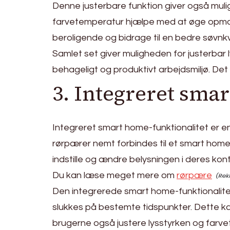
Denne justerbare funktion giver også mulig
farvetemperatur hjælpe med at øge opm
beroligende og bidrage til en bedre søvnkv
Samlet set giver muligheden for justerbar
behageligt og produktivt arbejdsmiljø. Det
3. Integreret sma
Integreret smart home-funktionalitet er en
rørpærer nemt forbindes til et smart hom
indstille og ændre belysningen i deres kont
Du kan læse meget mere om
rørpære
Den integrerede smart home-funktionalitet
slukkes på bestemte tidspunkter. Dette ka
brugerne også justere lysstyrken og far