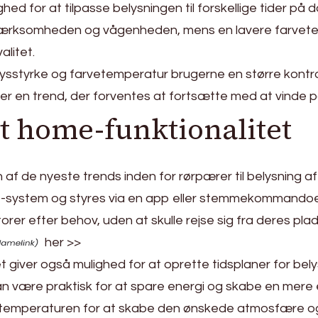
hed for at tilpasse belysningen til forskellige tider 
ærksomheden og vågenheden, mens en lavere farvet
alitet.
 lysstyrke og farvetemperatur brugerne en større kontr
 er en trend, der forventes at fortsætte med at vinde po
rt home-funktionalitet
 af de nyeste trends inden for rørpærer til belysning 
e-system og styres via en app eller stemmekommandoer.
orer efter behov, uden at skulle rejse sig fra deres plad
her >>
 giver også mulighed for at oprette tidsplaner for bel
n være praktisk for at spare energi og skabe en mere 
vetemperaturen for at skabe den ønskede atmosfære o