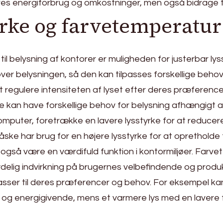
es energiforbrug og omkostninger, men også bidrage t
tyrke og farvetemperatur
til belysning af kontorer er muligheden for justerbar ly
 over belysningen, så den kan tilpasses forskellige behov
 regulere intensiteten af lyset efter deres præferencer
re kan have forskellige behov for belysning afhængigt
omputer, foretrække en lavere lysstyrke for at reduce
ke har brug for en højere lysstyrke for at opretholde
gså være en værdifuld funktion i kontormiljøer. Farvete
ydelig indvirkning på brugernes velbefindende og produ
ser til deres præferencer og behov. For eksempel kan 
og energigivende, mens et varmere lys med en laver