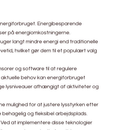
energiforbruget. Energibesparende
elser på energiomkostningerne.
ger langt mindre energi end traditionelle
tid, hvilket gør dem til et populært valg
orer og software til at regulere
et aktuelle behov kan energiforbruget
ige lysniveauer afhængigt af aktiviteter og
 mulighed for at justere lysstyrken efter
behagelig og fleksibel arbejdsplads.
. Ved at implementere disse teknologier