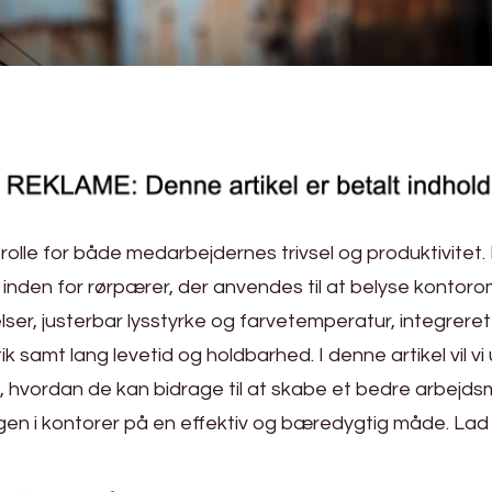
rolle for både medarbejdernes trivsel og produktivitet.
den for rørpærer, der anvendes til at belyse kontorom
ser, justerbar lysstyrke og farvetemperatur, integrer
k samt lang levetid og holdbarhed. I denne artikel vil v
, hvordan de kan bidrage til at skabe et bedre arbejdsmil
gen i kontorer på en effektiv og bæredygtig måde. La