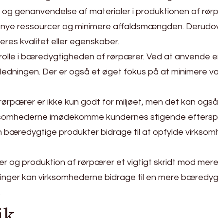
 og genanvendelse af materialer i produktionen af rør
 nye ressourcer og minimere affaldsmængden. Derudove
res kvalitet eller egenskaber.
 rolle i bæredygtigheden af rørpærer. Ved at anvende 
edningen. Der er også et øget fokus på at minimere v
ørpærer er ikke kun godt for miljøet, men det kan også
ksomhederne imødekomme kundernes stigende efterspørg
kan bæredygtige produkter bidrage til at opfylde vir
ler og produktion af rørpærer et vigtigt skridt mod mer
nger kan virksomhederne bidrage til en mere bæredygt
.
ik