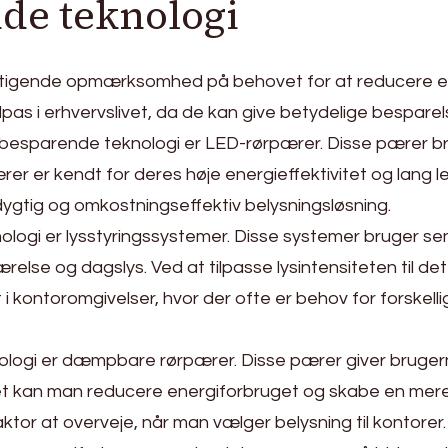
de teknologi
en stigende opmærksomhed på behovet for at reducere 
dpas i erhvervslivet, da de kan give betydelige bespar
besparende teknologi er LED-rørpærer. Disse pærer bru
er kendt for deres høje energieffektivitet og lang leve
ygtig og omkostningseffektiv belysningsløsning.
ogi er lysstyringssystemer. Disse systemer bruger sens
relse og dagslys. Ved at tilpasse lysintensiteten til d
 i kontoromgivelser, hvor der ofte er behov for forskell
logi er dæmpbare rørpærer. Disse pærer giver brugerne
t kan man reducere energiforbruget og skabe en mere 
ktor at overveje, når man vælger belysning til kontorer