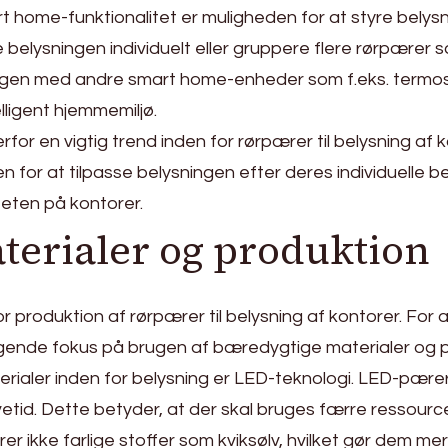
 home-funktionalitet er muligheden for at styre belysn
e belysningen individuelt eller gruppere flere rørpærer
gen med andre smart home-enheder som f.eks. termost
igent hjemmemiljø.
for en vigtig trend inden for rørpærer til belysning af 
 for at tilpasse belysningen efter deres individuelle be
teten på kontorer.
terialer og produktion
r produktion af rørpærer til belysning af kontorer. For
igende fokus på brugen af bæredygtige materialer og 
ialer inden for belysning er LED-teknologi. LED-pærer
etid. Dette betyder, at der skal bruges færre ressource
ikke farlige stoffer som kviksølv, hvilket gør dem mere