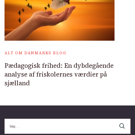
ALT OM DANMARKS BLOG
Pædagogisk frihed: En dybdegående
analyse af friskolernes værdier på
sjælland
Søg
efter: