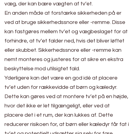
væg, der kan bære vægten af tv’et.
En anden måde at forstærke sikkerheden på er
ved at bruge sikkerhedssnore eller -remme. Disse
kan fastgøres mellem tv’et og vægbeslaget for at
forhindre, at tv’et falder ned, hvis det bliver løftet
eller skubbet. Sikkerhedssnore eller -remme kan
nemt monteres og justeres for at sikre en ekstra
beskyttelse mod utilsigtet fald.
Yderligere kan det være en god idé at placere
tv’et uden for rækkevidde af børn og kæledyr.
Dette kan gøres ved at montere tv’et på en højde,
hvor det ikke er let tilgængeligt, eller ved at
placere det i et rum, der kan lukkes af. Dette
reducerer risikoen for, at børn eller kæledyr får fat i
tv’et og potentielt udsætter sig selv for fare.