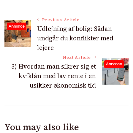
Post
Previous Article
Udlejning af bolig: Sådan
Annonce
undgår du konflikter med
Navigation
lejere
Next Article
3) Hvordan man sikrer sig et
Annonce
kviklån med lav rente i en
usikker økonomisk tid
You may also like