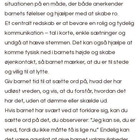
situationen på en måde, der både anerkender
barnets følelser og hjælper med at skabe ro.
Et centralt redskab er at bevare en rolig og tydelig
kommunikation – tal i korte, enkle sætninger og
undgå at hæve stemmen. Det kan også hjælpe at
komme fysisk ned i barnets højde og skabe
øjenkontakt, så barnet mærker, at du er til stede
og villig til at lytte.
Giv barnet tid til at sætte ord på, hvad der har
udløst vreden, og vis, at du forstår, hvordan det
har det, uden at dømme eller skælde ud.
Hvis barnet har svært ved at forklare sig, kan du
sætte ord på det, du observerer: “Jeg kan se, du er
vred, fordi du ikke måtte få is lige nu.” Endelig kan
det være gavnligt at give barnet valgmuligheder