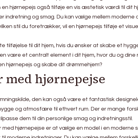
 hjørnepejs også tilføje en vis æstetisk værdi til dit h
nhver indretning og smag. Du kan vælge mellem moderne o
lken stil du foretrækker, vil en hjørnepejs tilføje et vis
te tilføjelse til dit hjem, hvis du ønsker at skabe et hy
en være et centralt element i dit hjem, hvor du og di
 en hjørnepejs og skabe dit drømmehjem?
 med hjørnepejse
armningskilde, den kan også være et fantastisk designel
jer hygge og atmosfære til ethvert rum. Der er mange for
ilpasse dem til din personlige smag og indretningsstil.
med hjørnepejse er at vælge en model i en moderne sti
 til moderne indretninger. Du kan vælge mellem forskelli