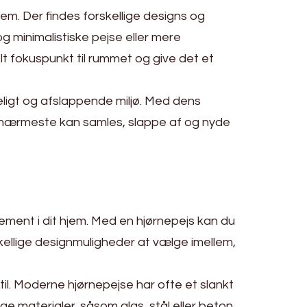
jem. Der findes forskellige designs og
g minimalistiske pejse eller mere
uelt fokuspunkt til rummet og give det et
ggeligt og afslappende miljø. Med dens
ne nærmeste kan samles, slappe af og nyde
ement i dit hjem. Med en hjørnepejs kan du
skellige designmuligheder at vælge imellem,
l. Moderne hjørnepejse har ofte et slankt
ge materialer, såsom glas, stål eller beton,