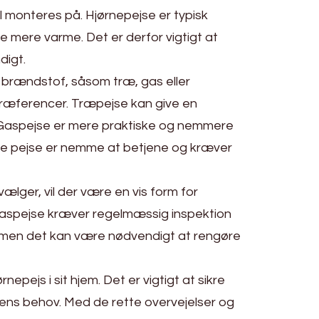
l monteres på. Hjørnepejse er typisk
 mere varme. Det er derfor vigtigt at
digt.
r brændstof, såsom træ, gas eller
g præferencer. Træpejse kan give en
 Gaspejse er mere praktiske og nemmere
iske pejse er nemme at betjene og kræver
ælger, vil der være en vis form for
gaspejse kræver regelmæssig inspektion
e, men det kan være nødvendigt at rengøre
nepejs i sit hjem. Det er vigtigt at sikre
il ens behov. Med de rette overvejelser og