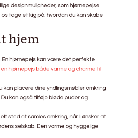
skellige designmuligheder, som hjørnepejse
ad os tage et kig på, hvordan du kan skabe
it hjem
de. En hjørnepejs kan være det perfekte
r en hjørnepejs både varme og charme til
Du kan placere dine yndlingsmøbler omkring
 Du kan også tilføje bløde puder og
elt sted at samles omkring, når I ønsker at
inandens selskab. Den varme og hyggelige