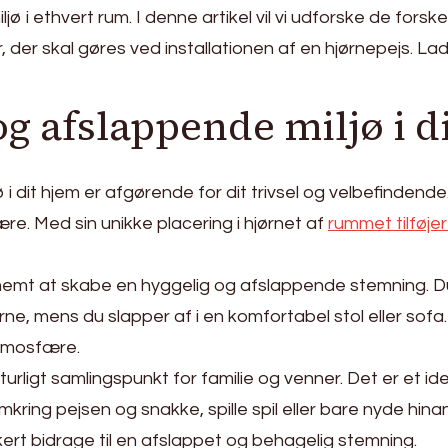
ljø i ethvert rum. I denne artikel vil vi udforske de for
r, der skal gøres ved installationen af en hjørnepejs. L
og afslappende miljø i d
 i dit hjem er afgørende for dit trivsel og velbefinden
e. Med sin unikke placering i hjørnet af
rummet tilføje
et nemt at skabe en hyggelig og afslappende stemning. 
, mens du slapper af i en komfortabel stol eller sofa.
atmosfære.
rligt samlingspunkt for familie og venner. Det er et ide
 omkring pejsen og snakke, spille spil eller bare nyde h
kert bidrage til en afslappet og behagelig stemning.