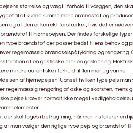
pejsens størrelse og vægt i forhold til væggen, den ska
 bygget til at kunne rumme mere brændstof og producere
n og at den er korrekt forstærket, hvis det er nødven
 brændstof til hjørnepejsen. Der findes forskellige type
hvilken type brændstof der passer bedst til ens behov o
æver regelmæssig brændselspåfyldning og rengøring.
stallation af en gasflaske eller en gasledning. Elektr
re mindre autentiske i forhold til flammer og varme.
oldelsen af hjørnepejsen. Uanset hvilken type pejs man v
ver regelmæssig rengøring af aske og skorsten, mens 
triske pejse kræver normalt ikke meget vedligeholdels
 varmeelementer.
, der skal tages i betragtning, når man installerer en hjør
v, og at man vælger den rigtige type pejs og brændstof t