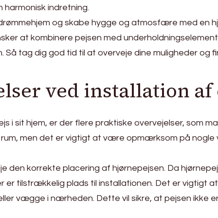
en harmonisk indretning.
it drømmehjem og skabe hygge og atmosfære med en hj
u ønsker at kombinere pejsen med underholdningselement
å tag dig god tid til at overveje dine muligheder og fi
lser ved installation af
js i sit hjem, er der flere praktiske overvejelser, som m
ert rum, men det er vigtigt at være opmærksom på nogle v
e den korrekte placering af hjørnepejsen. Da hjørnepejse
 er tilstrækkelig plads til installationen. Det er vigtigt 
eller vægge i nærheden. Dette vil sikre, at pejsen ikke e