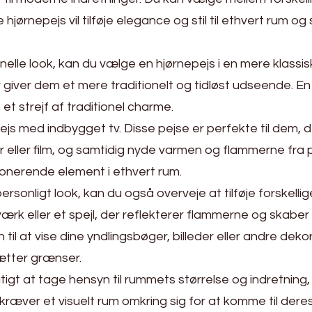
 hjørnepejs vil tilføje elegance og stil til ethvert rum 
ionelle look, kan du vælge en hjørnepejs i en mere klassisk
iver dem et mere traditionelt og tidløst udseende. En 
et strejf af traditionel charme.
js med indbygget tv. Disse pejse er perfekte til dem,
eller film, og samtidig nyde varmen og flammerne fra 
mponerende element i ethvert rum.
rsonligt look, kan du også overveje at tilføje forskellig
ærk eller et spejl, der reflekterer flammerne og skabe
sen til at vise dine yndlingsbøger, billeder eller andre d
sætter grænser.
tigt at tage hensyn til rummets størrelse og indretning, 
ver et visuelt rum omkring sig for at komme til deres 