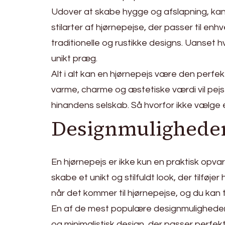
Udover at skabe hygge og afslapning, kan en
stilarter af hjørnepejse, der passer til e
traditionelle og rustikke designs. Uanset hvi
unikt præg.
Alt i alt kan en hjørnepejs være den perfek
varme, charme og æstetiske værdi vil pejs
hinandens selskab. Så hvorfor ikke vælge
Designmuligheder
En hjørnepejs er ikke kun en praktisk opv
skabe et unikt og stilfuldt look, der tilfø
når det kommer til hjørnepejse, og du kan t
En af de mest populære designmuligheder 
og minimalistisk design, der passer perfekt